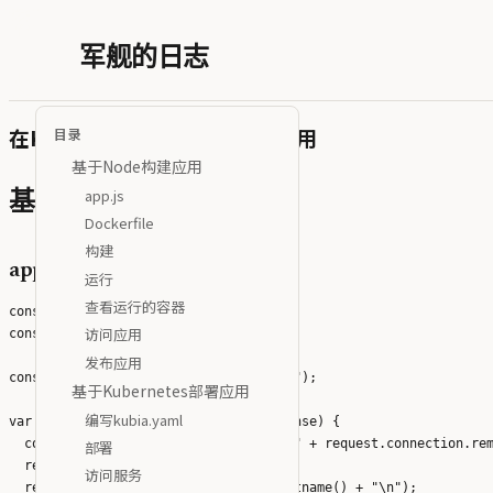
军舰的日志
在Kubernetes上运行第一个应用
目录
基于Node构建应用
app.js
基于Node构建应用
Dockerfile
构建
app.js
运行
查看运行的容器
const http = require('http');

访问应用
const os = require('os');

发布应用
console.log("Kubia server starting...");

基于Kubernetes部署应用
编写kubia.yaml
var handler = function(request, response) {

  console.log("Received request from " + request.connection.rem
部署
  response.writeHead(200);

访问服务
  response.end("You've hit " + os.hostname() + "\n");
