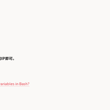
的IP即可。
ariables in Bash?