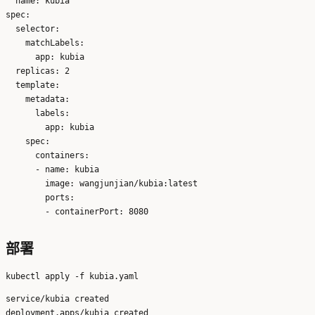
  name: kubia

spec:

  selector:

    matchLabels:

      app: kubia

  replicas: 2

  template:

    metadata:

      labels:

        app: kubia

    spec:

      containers:

      - name: kubia

        image: wangjunjian/kubia:latest

        ports:

部署
service/kubia created
