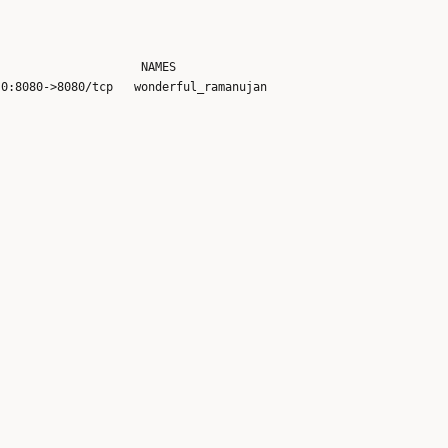
                    NAMES
