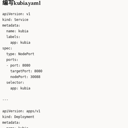
编写kubia.yaml
apiVersion: v1

kind: Service

metadata:

  name: kubia

  labels:

    app: kubia

spec:

  type: NodePort

  ports:

  - port: 8080

    targetPort: 8080

    nodePort: 30088

  selector:

    app: kubia

---

apiVersion: apps/v1

kind: Deployment

metadata:
