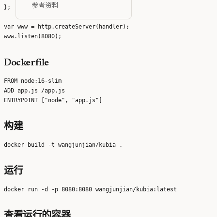
参考资料
};

var www = http.createServer(handler);

Dockerfile
FROM node:16-slim

ADD app.js /app.js

构建
运行
查看运行的容器