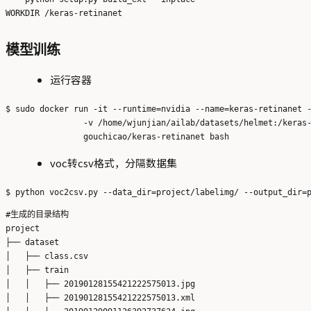
模型训练
运行容器
$ sudo docker run -it --runtime=nvidia --name=keras-retinanet -
                -v /home/wjunjian/ailab/datasets/helmet:/keras-
voc转csv格式，分隔数据集
#生成的目录结构

project

├── dataset

│   ├── class.csv

│   ├── train

│   │   ├── 20190128155421222575013.jpg

│   │   ├── 20190128155421222575013.xml
