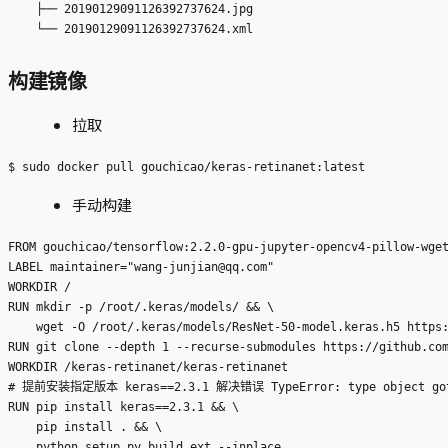
    ├── 20190129091126392737624.jpg

构建镜像
拉取
手动构建
FROM gouchicao/tensorflow:2.2.0-gpu-jupyter-opencv4-pillow-wget
LABEL maintainer="wang-junjian@qq.com"

WORKDIR /

RUN mkdir -p /root/.keras/models/ && \

    wget -O /root/.keras/models/ResNet-50-model.keras.h5 https:
RUN git clone --depth 1 --recurse-submodules https://github.com
WORKDIR /keras-retinanet/keras-retinanet

# 提前安装指定版本 keras==2.3.1 解决错误 TypeError: type object got mu
RUN pip install keras==2.3.1 && \

    pip install . && \

    python setup.py build_ext --inplace
