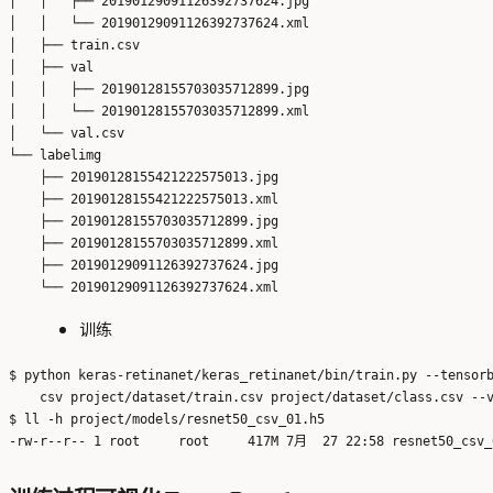
│   │   ├── 20190129091126392737624.jpg

│   │   └── 20190129091126392737624.xml

│   ├── train.csv

│   ├── val

│   │   ├── 20190128155703035712899.jpg

│   │   └── 20190128155703035712899.xml

│   └── val.csv

└── labelimg

    ├── 20190128155421222575013.jpg

    ├── 20190128155421222575013.xml

    ├── 20190128155703035712899.jpg

    ├── 20190128155703035712899.xml

    ├── 20190129091126392737624.jpg

训练
$ python keras-retinanet/keras_retinanet/bin/train.py --tensorb
    csv project/dataset/train.csv project/dataset/class.csv --v
$ ll -h project/models/resnet50_csv_01.h5
