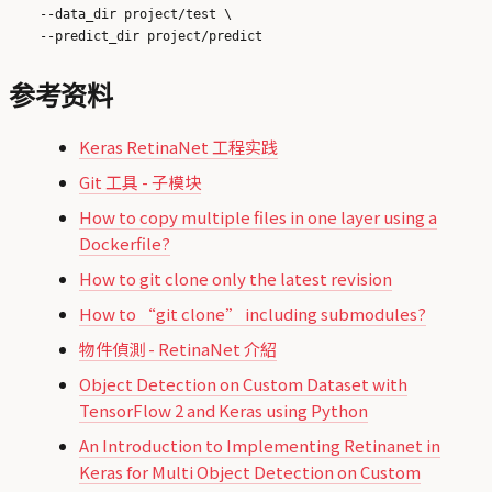
    --data_dir project/test \

参考资料
Keras RetinaNet 工程实践
Git 工具 - 子模块
How to copy multiple files in one layer using a
Dockerfile?
How to git clone only the latest revision
How to “git clone” including submodules?
物件偵測 - RetinaNet 介紹
Object Detection on Custom Dataset with
TensorFlow 2 and Keras using Python
An Introduction to Implementing Retinanet in
Keras for Multi Object Detection on Custom