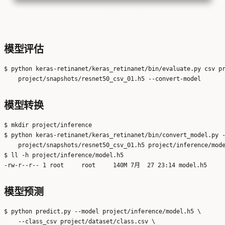
模型评估
$ python keras-retinanet/keras_retinanet/bin/evaluate.py csv pr
模型转换
$ mkdir project/inference

$ python keras-retinanet/keras_retinanet/bin/convert_model.py -
    project/snapshots/resnet50_csv_01.h5 project/inference/mode
$ ll -h project/inference/model.h5

模型预测
$ python predict.py --model project/inference/model.h5 \

    --class_csv project/dataset/class.csv \
