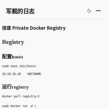
军舰的日志
搭建 Private Docker Registry
Registry
配置hosts
运行registry
docker pull registry:2

sudo docker run -d \
