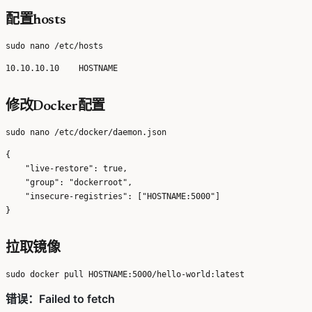
配置hosts
修改Docker配置
{

    "live-restore": true,

    "group": "dockerroot",

    "insecure-registries": ["HOSTNAME:5000"]

拉取镜像