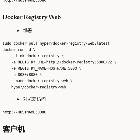
Docker Registry Web
部署
sudo docker pull hyper/docker-registry-web:latest

docker run -d \

    --link docker-registry \

    -e REGISTRY_URL=http://docker-registry:5000/v2 \

    -e REGISTRY_NAME=HOSTNAME:5000 \

    -p 8080:8080 \

    --name docker-registry-web \

浏览器访问
客户机