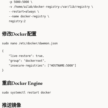
    -p 5000:5000 \

    -v /home/ailab/docker-registry:/var/lib/registry \

    --restart=always \

    --name docker-registry \

修改Docker配置
{

    "live-restore": true,

    "group": "dockerroot",

    "insecure-registries": ["HOSTNAME:5000"]

重启Docker Engine
推送镜像