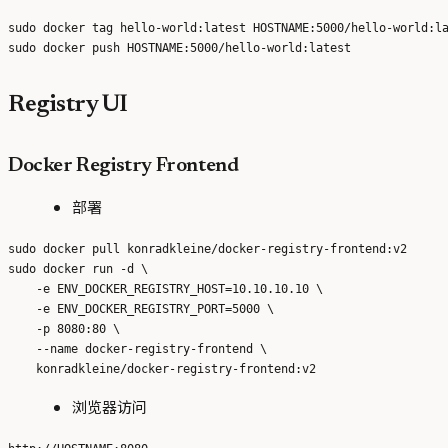
sudo docker tag hello-world:latest HOSTNAME:5000/hello-world:la
Registry UI
Docker Registry Frontend
部署
sudo docker pull konradkleine/docker-registry-frontend:v2

sudo docker run -d \

    -e ENV_DOCKER_REGISTRY_HOST=10.10.10.10 \

    -e ENV_DOCKER_REGISTRY_PORT=5000 \

    -p 8080:80 \

    --name docker-registry-frontend \

浏览器访问