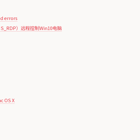
d errors
 （MS_RDP）远程控制Win10电脑
ac OS X