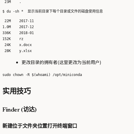
 22M    2017-11

1.0M    2017-12

336K    2018-01

152K    rz

 24K    x.docx

更改目录的拥有者(这里更改为当前用户)
实用技巧
Finder (访达)
新建位于文件夹位置打开终端窗口