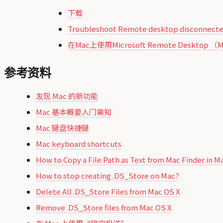
下载
Troubleshoot Remote desktop disconnecte
在Mac上使用Microsoft Remote Desktop
参考资料
发现 Mac 的新功能
Mac 基本概要入门需知
Mac 键盘快捷键
Mac keyboard shortcuts
How to Copy a File Path as Text from Mac Finder in M
How to stop creating .DS_Store on Mac?
Delete All .DS_Store Files from Mac OS X
Remove .DS_Store files from Mac OS X