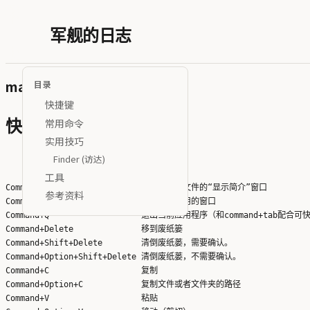
军舰的日志
macOS实践
目录
快捷键
常用命令
快捷键
实用技巧
系统
Finder (访达)
工具
Command+I                   显示选中的文件的“显示简介”窗口

参考资料
Command+W                   关闭当前应用的窗口

Command+Q                   退出当前应用程序（和command+tab配
Command+Delete              移到废纸篓

Command+Shift+Delete        清倒废纸蒌，需要确认。

Command+Option+Shift+Delete 清倒废纸蒌，不需要确认。

Command+C                   复制

Command+Option+C            复制文件或者文件夹的路径

Command+V                   粘贴
